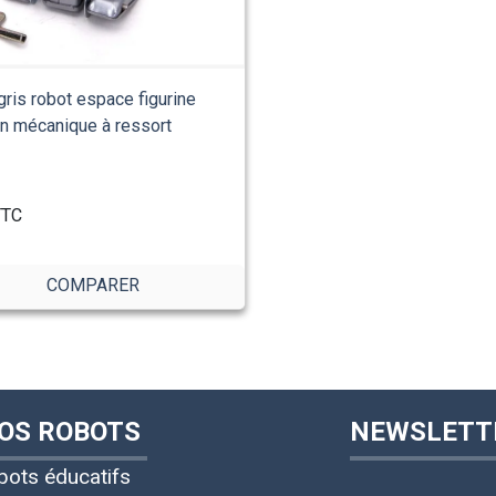
gris robot espace figurine
on mécanique à ressort
TC
COMPARER
OS ROBOTS
NEWSLETT
bots éducatifs