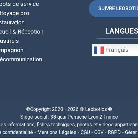
bots de service
SUIVRE LEOBOTIC
ttoyage pro
stauration
LANGUE
cueil & Réception
ustriels
Français
mpagnon
lécommunication
©Copyright 2020 - 2026 © Leobotics ®
Siège social : 38 quai Perrache Lyon 2 France
s informations, fiches techniques, photos et vidéos appartiennen
 confidentialité
-
Mentions Légales
-
CGU
-
CGV
-
RGPD
-
Gérer