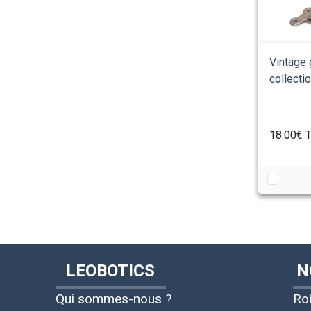
Vintage 
collecti
18.00€
T
LEOBOTICS
N
Qui sommes-nous ?
Ro