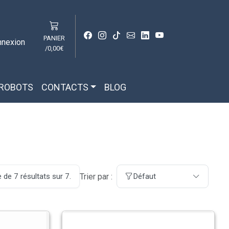
PANIER
nnexion
/
0,00€
 ROBOTS
CONTACTS
BLOG
Trier par :
 de 7 résultats sur 7.
Défaut