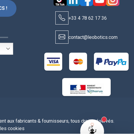
S !
+33 4 78 62 17 36
S
contact@leobotics.com
t aux fabricants & fournisseurs, tous droits réservés.
New alerts
 les cookies