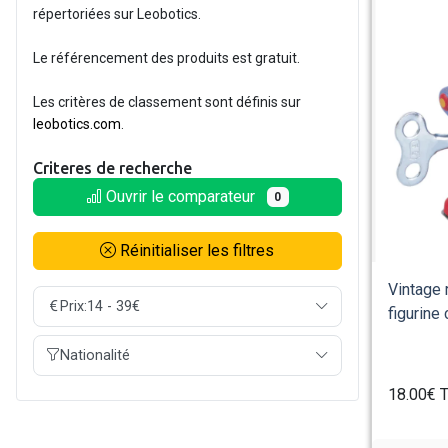
répertoriées sur Leobotics.
Le référencement des produits est gratuit.
Les critères de classement sont définis sur
leobotics.com
.
Criteres de recherche
Ouvrir le comparateur
0
Réinitialiser les filtres
Vintage 
Prix:
14 - 39€
figurine 
Nationalité
18.00€
T