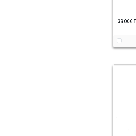
38.00€
T