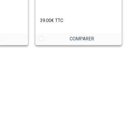
39.00€
TTC
R
COMPARER