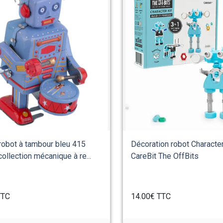
robot à tambour bleu 415
Décoration robot Character
collection mécanique à re...
CareBit The OffBits
TC
14.00€
TTC