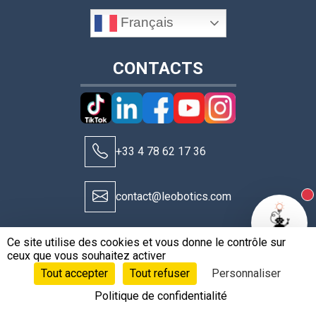
Français
CONTACTS
+33 4 78 62 17 36
contact@leobotics.com
N
Ce site utilise des cookies et vous donne le contrôle sur
ceux que vous souhaitez activer
Tout accepter
Tout refuser
Personnaliser
Politique de confidentialité