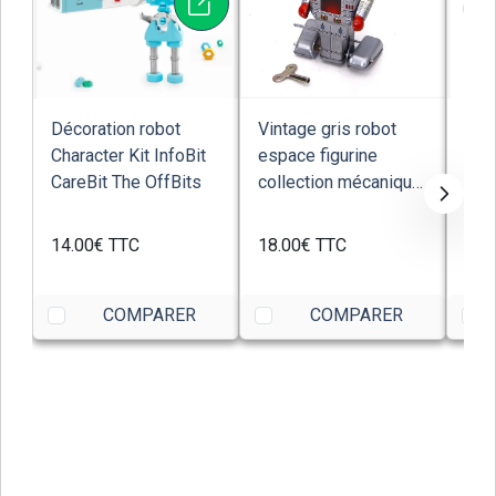
Décoration robot
Vintage gris robot
Vin
Character Kit InfoBit
espace figurine
tam
CareBit The OffBits
collection mécanique
figu
à ressort
méca
14.00€
TTC
18.00€
TTC
18.
COMPARER
COMPARER