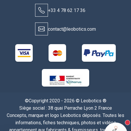
+33 4 78 62 17 36
contact@leobotics.com
©Copyright 2020 - 2026 © Leobotics ®
Siège social : 38 quai Perrache Lyon 2 France
Concepts, marque et logo Leobotics déposés. Toutes les
informations, fiches techniques, photos et vidéos
N
appartiennent aux fabricants & fournisseurs, tous droits