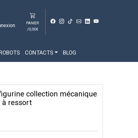
PANIER
nnexion
/
0,00€
 ROBOTS
CONTACTS
BLOG
.
 figurine collection mécanique
à ressort