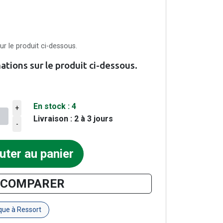
r le produit ci-dessous.
tions sur le produit ci-dessous.
En stock :
4
+
Livraison : 2 à 3 jours
ier
-
uter au panier
COMPARER
ue à Ressort