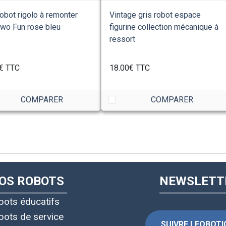
obot rigolo à remonter
Vintage gris robot espace
wo Fun rose bleu
figurine collection mécanique à
ressort
€
TTC
18.00€
TTC
COMPARER
COMPARER
OS ROBOTS
NEWSLETT
bots éducatifs
bots de service
SUIVRE LEOBOTIC