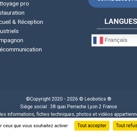
ttoyage pro
stauration
LANGUE
cueil & Réception
ustriels
Français
mpagnon
lécommunication
©Copyright 2020 - 2026 © Leobotics ®
Siège social : 38 quai Perrache Lyon 2 France
s informations, fiches techniques, photos et vidéos appartiennen
 confidentialité
-
Mentions Légales
-
CGU
-
CGV
-
RGPD
-
Gérer
Tout accepter
Tout refu
ur ceux que vous souhaitez activer
Powered By
Bamana Solutions