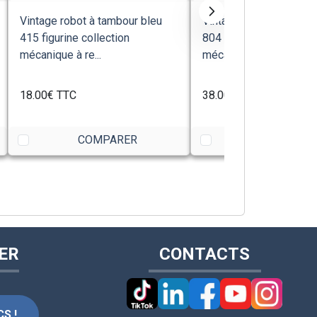
Vintage robot à tambour bleu
Vintage robot à tambou
415 figurine collection
804 figurine collection
mécanique à re...
mécanique à re...
18.00€
TTC
38.00€
TTC
COMPARER
COMPARE
ER
CONTACTS
S !