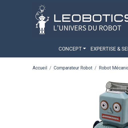
Aller au contenu principal
Panneau de gestion des cookies
CONCEPT
EXPERTISE & S
Accueil
Comparateur Robot
Robot Mécaniq