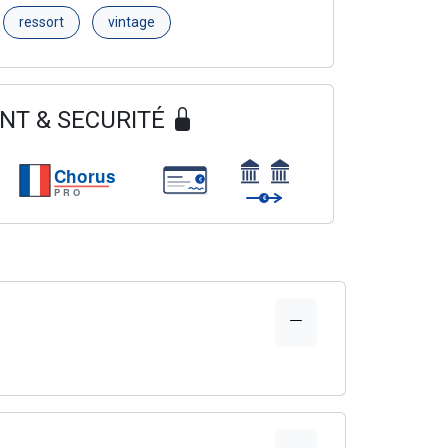
ressort
vintage
NT & SECURITÉ
Chorus
€
PRO
€