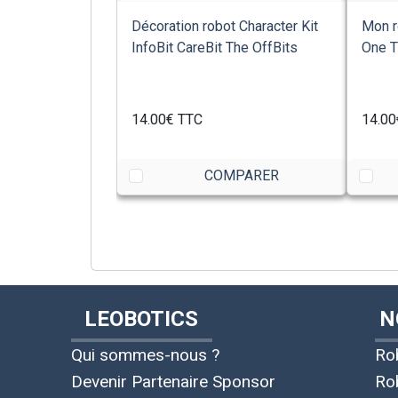
Décoration robot Character Kit
Mon r
InfoBit CareBit The OffBits
One T
14.00€
TTC
14.00
COMPARER
LEOBOTICS
N
Qui sommes-nous ?
Ro
Devenir Partenaire Sponsor
Ro