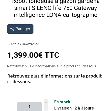
Robot tondeuse à gazon gardena
smart SILENO life 750 Gateway
intelligence LONA cartographie
Partager
UGS : 1970-ARG-1-66
1,399.00€
TTC
Retrouvez plus d'informations sur le produit ci-dessous.
Retrouvez plus d'informations sur le produit
ci-dessous.
En stock
+
Livraison : 2 à 3 jours
Quantité à ajouter au panier
-