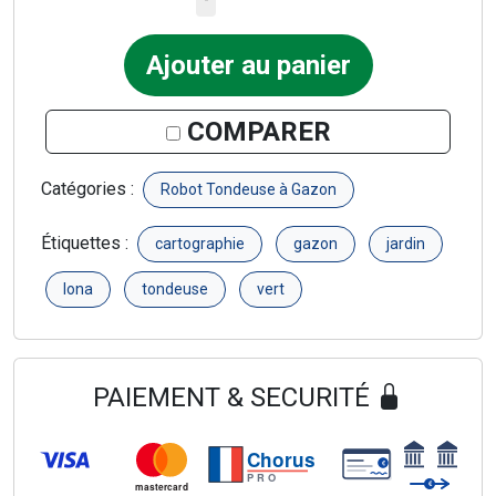
Ajouter au panier
COMPARER
Catégories :
Robot Tondeuse à Gazon
Étiquettes :
cartographie
gazon
jardin
lona
tondeuse
vert
PAIEMENT & SECURITÉ
Chorus
€
PRO
€
mastercard