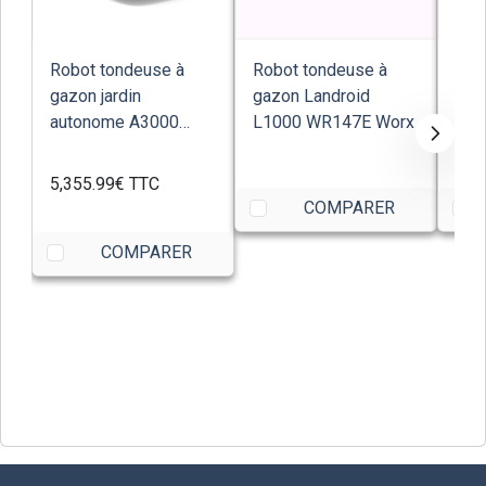
Robot tondeuse à
Robot tondeuse à
Rob
gazon jardin
gazon Landroid
gaz
autonome A3000
L1000 WR147E Worx
McC
STIGA
5,355.99€
TTC
COMPARER
COMPARER