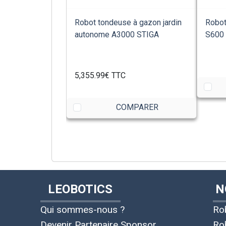
Robot tondeuse à gazon jardin
Robot
autonome A3000 STIGA
S600 
5,355.99€
TTC
COMPARER
LEOBOTICS
N
Qui sommes-nous ?
Ro
Devenir Partenaire Sponsor
Ro