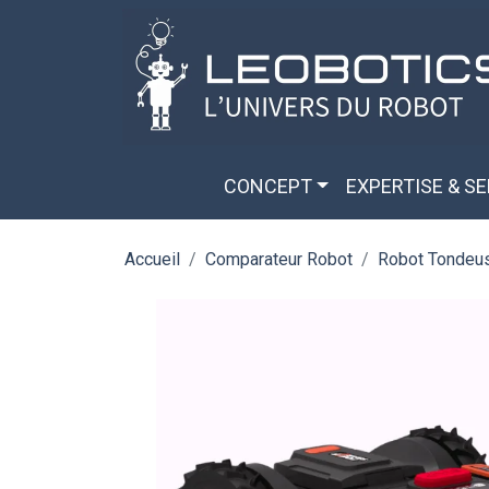
Aller au contenu principal
Panneau de gestion des cookies
CONCEPT
EXPERTISE & S
Accueil
Comparateur Robot
Robot Tondeu