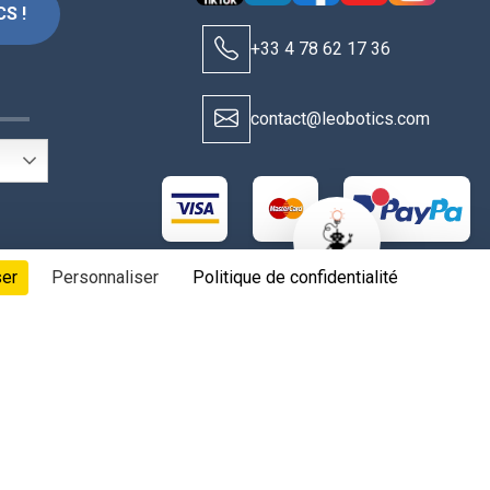
S !
+33 4 78 62 17 36
S
contact@leobotics.com
New alerts
ser
Personnaliser
Politique de confidentialité
t aux fabricants & fournisseurs, tous droits réservés.
 les cookies