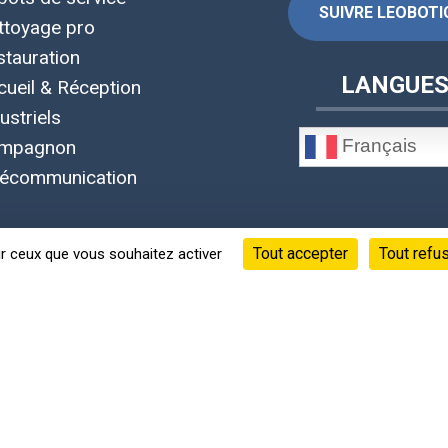
SUIVRE LEOBOTIC
ttoyage pro
stauration
LANGUE
cueil & Réception
ustriels
Français
mpagnon
lécommunication
Tout accepter
Tout refu
ur ceux que vous souhaitez activer
©Copyright 2020 - 2026 © Leobotics ®
Siège social : 38 quai Perrache Lyon 2 France
s informations, fiches techniques, photos et vidéos appartiennen
 confidentialité
-
Mentions Légales
-
CGU
-
CGV
-
RGPD
-
Gérer