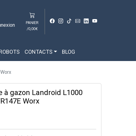
PANIER
nnexion
/
0,00€
 ROBOTS
CONTACTS
BLOG
 Worx
e à gazon Landroid L1000
R147E Worx