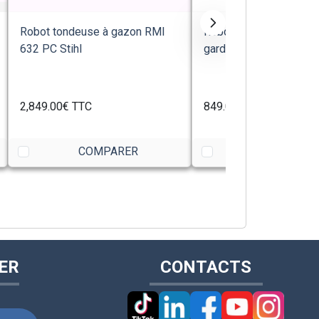
Robot tondeuse à gazon RMI
Robot tondeuse à gaz
632 PC Stihl
gardena SILENO minim
2,849.00€
TTC
849.00€
TTC
COMPARER
COMPARE
ER
CONTACTS