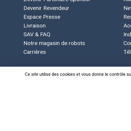
Devenir Revendeur
Ne
Espace Presse
Re
Livraison
Ac
SAV & FAQ
Ind
Notre magasin de robots
Co
Carrières
Té
Ce site utilise des cookies et vous donne le contrôle s
Concepts, marque et logo Leobotics déposés. Toutes le
Politique de