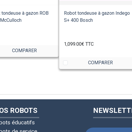
 tondeuse à gazon ROB
Robot tondeuse à gazon Indego
McCulloch
S+ 400 Bosch
1,099.00€
TTC
COMPARER
COMPARER
OS ROBOTS
NEWSLETT
bots éducatifs
bots de service