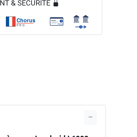
NT & SECURITÉ
Chorus
€
PRO
€