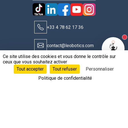
+33 4 78 62 17 36
N
contact@leobotics.com
Ce site utilise des cookies et vous donne le contrôle sur
ceux que vous souhaitez activer
Tout accepter
Tout refuser
Personnaliser
Politique de confidentialité
©Copyright 2020 - 2026 © Leobotics ®
Siège social : 38 quai Perrache Lyon 2 France