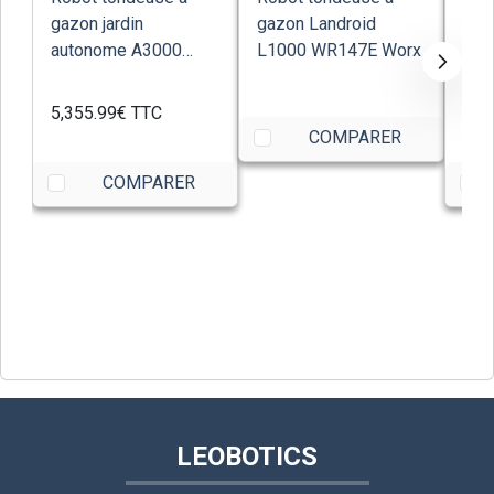
gazon jardin
gazon Landroid
gaz
autonome A3000
L1000 WR147E Worx
Bos
STIGA
5,355.99€
TTC
1,0
COMPARER
COMPARER
LEOBOTICS