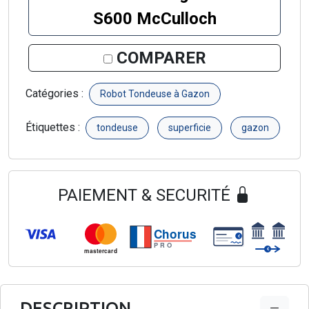
S600 McCulloch
COMPARER
Catégories :
Robot Tondeuse à Gazon
Étiquettes :
tondeuse
superficie
gazon
PAIEMENT & SECURITÉ
Chorus
€
PRO
€
mastercard
DESCRIPTION