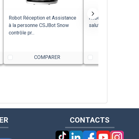
Robot Réception et Assistance
Robot Réception CSJBo
à la personne CSJBot Snow
salutation intelligente
contrôle pr...
COMPARER
COMPARE
ER
CONTACTS