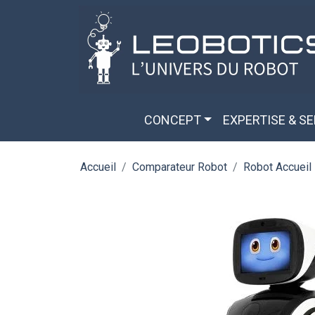
Aller au contenu principal
Panneau de gestion des cookies
CONCEPT
EXPERTISE & S
Accueil
Comparateur Robot
Robot Accueil