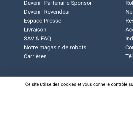
Devenir Partenaire Sponsor
Ro
Devenir Revendeur
Ne
Espace Presse
Re
Livraison
Ac
SAV & FAQ
Ind
Notre magasin de robots
Co
Carrières
Té
Ce site utilise des cookies et vous donne le contrôle s
Concepts, marque et logo Leobotics déposés. Toutes le
Politique de