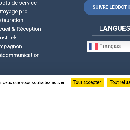
bots de service
SUIVRE LEOBOTIC
ttoyage pro
stauration
LANGUE
cueil & Réception
ustriels
Français
mpagnon
lécommunication
Tout accepter
Tout refu
ur ceux que vous souhaitez activer
©Copyright 2020 - 2026 © Leobotics ®
Siège social : 38 quai Perrache Lyon 2 France
s informations, fiches techniques, photos et vidéos appartiennen
 confidentialité
-
Mentions Légales
-
CGU
-
CGV
-
RGPD
-
Gérer