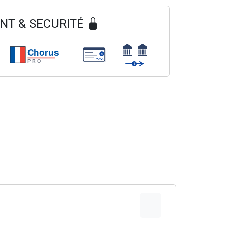
NT & SECURITÉ
Chorus
€
PRO
€