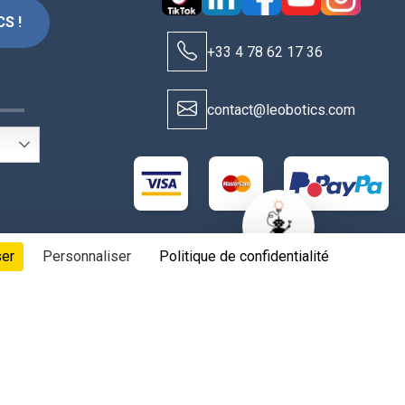
S !
+33 4 78 62 17 36
S
contact@leobotics.com
New alerts
ser
Personnaliser
Politique de confidentialité
t aux fabricants & fournisseurs, tous droits réservés.
 les cookies