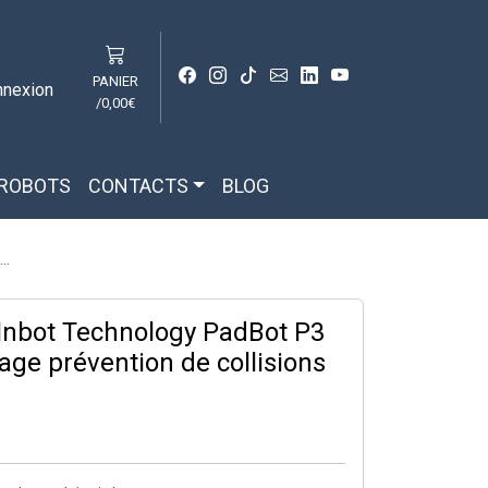
PANIER
nnexion
/
0,00€
 ROBOTS
CONTACTS
BLOG
..
Inbot Technology PadBot P3
ge prévention de collisions