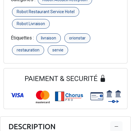
Robot Restaurant Service Hotel
Robot Livraison
Étiquettes :
livraison
orionstar
restauration
servie
PAIEMENT & SECURITÉ
Chorus
€
PRO
€
mastercard
DESCRIPTION