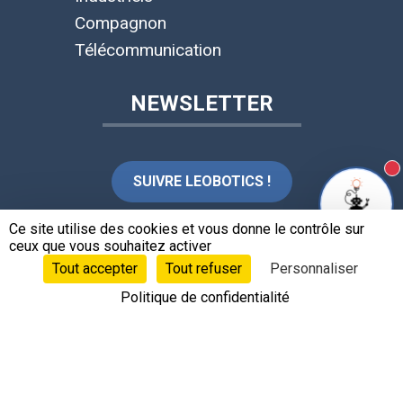
Compagnon
Télécommunication
NEWSLETTER
N
SUIVRE LEOBOTICS !
Ce site utilise des cookies et vous donne le contrôle sur
LANGUES
ceux que vous souhaitez activer
Tout accepter
Tout refuser
Personnaliser
Politique de confidentialité
Français
CONTACTS