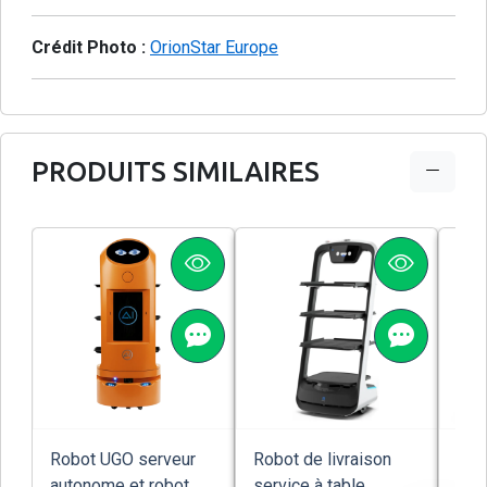
Crédit Photo :
OrionStar Europe
PRODUITS SIMILAIRES
Robot UGO serveur
Robot de livraison
Rob
autonome et robot
service à table
Kiw