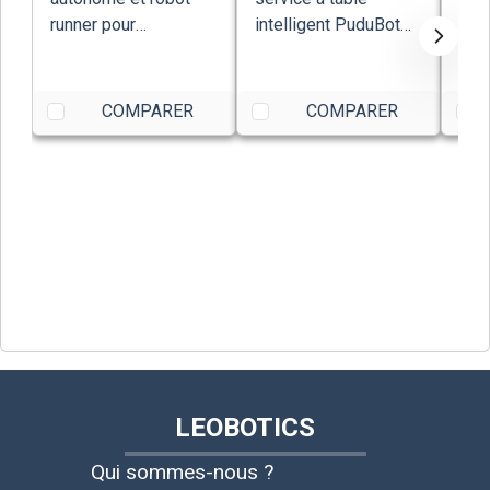
runner pour
intelligent PuduBot
kil
restaurants et hôte...
Pudu Robotics
com
acce
COMPARER
COMPARER
LEOBOTICS
Qui sommes-nous ?