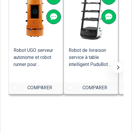
Robot UGO serveur
Robot de livraison
Rob
autonome et robot
service à table
Kiw
runner pour
intelligent PuduBot
kil
restaurants et hôte...
Pudu Robotics
com
acce
COMPARER
COMPARER