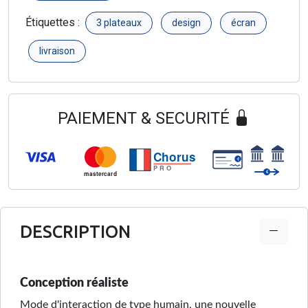
Étiquettes :
3 plateaux
design
écran
livraison
PAIEMENT & SECURITÉ
Chorus
€
PRO
€
mastercard
DESCRIPTION
Conception réaliste
Mode d'interaction de type humain, une nouvelle