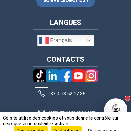
SUIVRE LEOBOTICS !
LANGUES
Français
CONTACTS
+33 4 78 62 17 36
N
contact@leobotics.com
Ce site utilise des cookies et vous donne le contrôle sur
ceux que vous souhaitez activer
Tout accepter
Tout refuser
Personnaliser