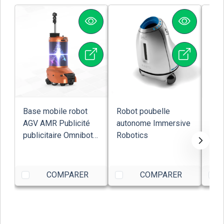
Base mobile robot
Robot poubelle
Rob
AGV AMR Publicité
autonome Immersive
Inb
publicitaire Omnibot
Robotics
Pad
ESI
dans
COMPARER
COMPARER