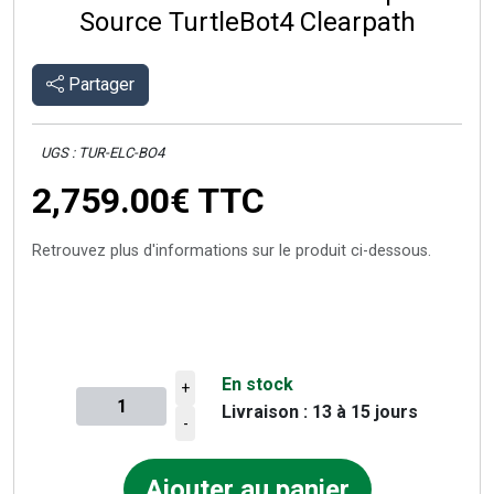
Source TurtleBot4 Clearpath
Partager
UGS : TUR-ELC-BO4
2,759.00€
TTC
Retrouvez plus d'informations sur le produit ci-dessous.
En stock
+
Livraison : 13 à 15 jours
Quantité à ajouter au panier
-
Ajouter au panier