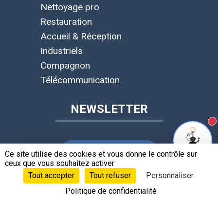
Nettoyage pro
Restauration
Accueil & Réception
Industriels
Compagnon
Télécommunication
NEWSLETTER
N
SUIVRE LEOBOTICS !
Ce site utilise des cookies et vous donne le contrôle sur
ceux que vous souhaitez activer
Tout accepter
Tout refuser
Personnaliser
LANGUES
Politique de confidentialité
Français