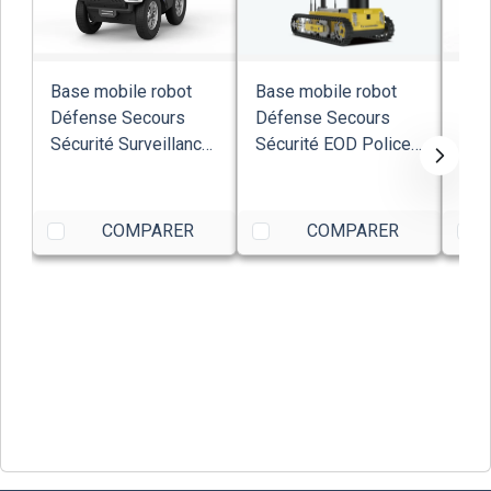
Base mobile robot
Base mobile robot
Bas
Défense Secours
Défense Secours
Déf
Sécurité Surveillance
Sécurité EOD Police
Sécu
Pro patroui...
TRACKER III-S...
Pro 
COMPARER
COMPARER