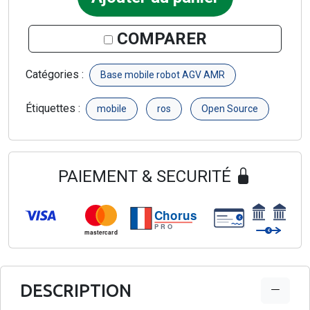
COMPARER
Catégories :
Base mobile robot AGV AMR
Étiquettes :
mobile
ros
Open Source
PAIEMENT & SECURITÉ
Chorus
€
PRO
€
mastercard
DESCRIPTION