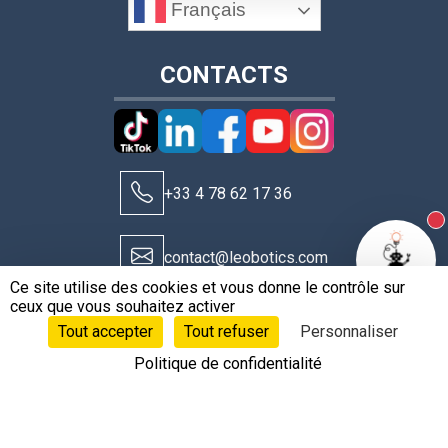
Français
CONTACTS
+33 4 78 62 17 36
N
contact@leobotics.com
Ce site utilise des cookies et vous donne le contrôle sur
ceux que vous souhaitez activer
Tout accepter
Tout refuser
Personnaliser
Politique de confidentialité