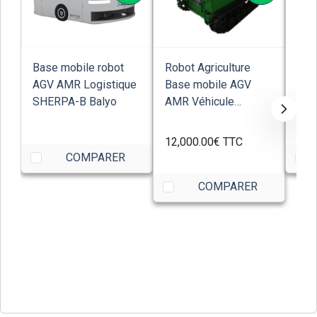
Base mobile robot
Robot Agriculture
Rob
AGV AMR Logistique
Base mobile AGV
Rob
SHERPA-B Balyo
AMR Véhicule
rest
transport pré-versio...
kg a
12,000.00€
TTC
COMPARER
COMPARER