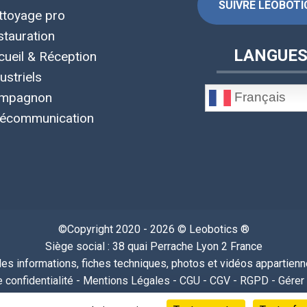
SUIVRE LEOBOTIC
ttoyage pro
stauration
LANGUE
cueil & Réception
ustriels
Français
mpagnon
lécommunication
©Copyright 2020 - 2026 © Leobotics ®
Siège social : 38 quai Perrache Lyon 2 France
s informations, fiches techniques, photos et vidéos appartiennen
 confidentialité
-
Mentions Légales
-
CGU
-
CGV
-
RGPD
-
Gérer