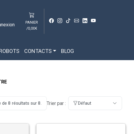
PANIER
nnexion
/
0,00€
 ROBOTS
CONTACTS
BLOG
TRE
Trier par :
 de 8 résultats sur 8.
Défaut