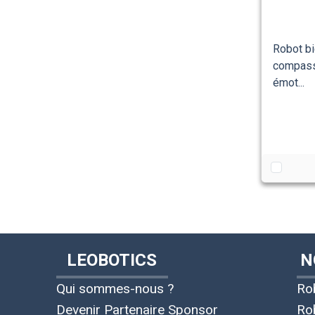
Robot b
compass
émot...
LEOBOTICS
N
Qui sommes-nous ?
Ro
Devenir Partenaire Sponsor
Ro