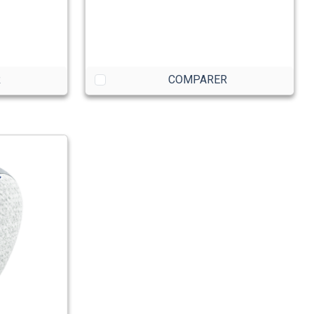
R
COMPARER