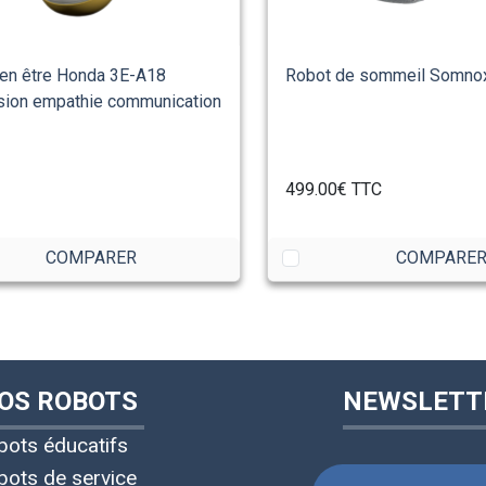
ien être Honda 3E-A18
Robot de sommeil Somno
ion empathie communication
499.00€
TTC
COMPARER
COMPARE
OS ROBOTS
NEWSLETT
bots éducatifs
bots de service