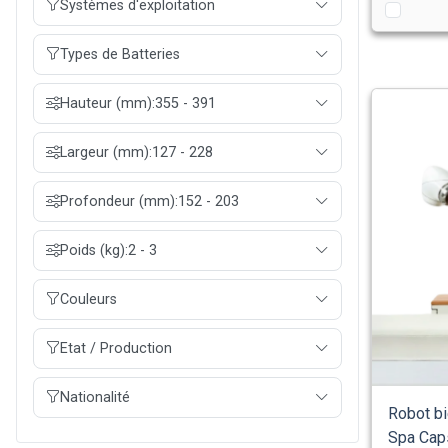
Systèmes d'exploitation
Types de Batteries
Hauteur (mm):
355 - 391
Largeur (mm):
127 - 228
Profondeur (mm):
152 - 203
Poids (kg):
2 - 3
Couleurs
Etat / Production
Nationalité
Robot bi
Spa Cap