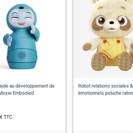
'aide au développement de
Robot relations sociales 
t Moxie Embodied
émotionnels peluche raton l
0€
TTC