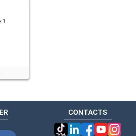
x 1
R
ER
CONTACTS