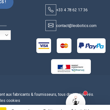
S !
+33 4 78 62 17 36
S
contact@leobotics.com
t aux fabricants & fournisseurs, tous droits réservés.
New alerts
 les cookies