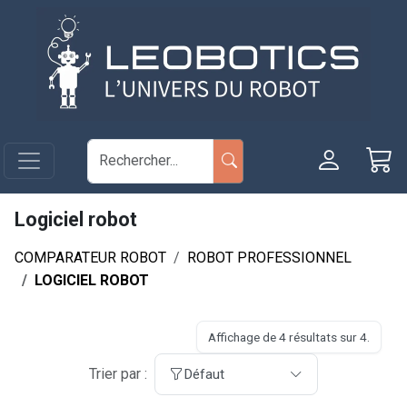
Aller au contenu principal
Panneau de gestion des cookies
Logiciel robot
COMPARATEUR ROBOT
ROBOT PROFESSIONNEL
LOGICIEL ROBOT
Affichage de 4 résultats sur 4.
Trier par :
Défaut