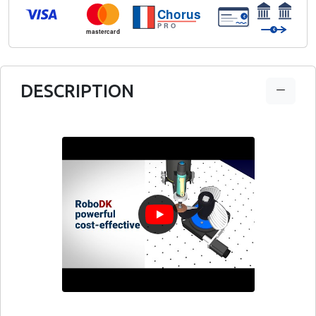
Chorus
€
PRO
€
mastercard
DESCRIPTION