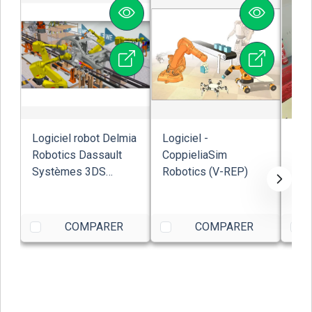
Logiciel robot Delmia
Logiciel -
Logi
Robotics Dassault
CoppieliaSim
Web
Systèmes 3DS
Robotics (V-REP)
simp
conception 3D ...
faci
COMPARER
COMPARER