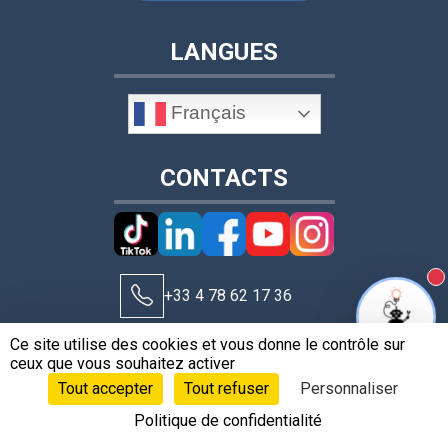
LANGUES
Français
CONTACTS
N
+33 4 78 62 17 36
Ce site utilise des cookies et vous donne le contrôle sur
contact@leobotics.com
ceux que vous souhaitez activer
Tout accepter
Tout refuser
Personnaliser
Politique de confidentialité