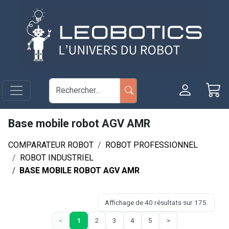
Aller au contenu principal
Panneau de gestion des cookies
Base mobile robot AGV AMR
COMPARATEUR ROBOT
ROBOT PROFESSIONNEL
ROBOT INDUSTRIEL
BASE MOBILE ROBOT AGV AMR
Affichage de 40 résultats sur 175.
<
1
2
3
4
5
>