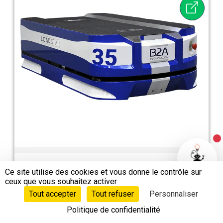
N
Base mobile robot AGV AMR Logistique Loadstar
Ce site utilise des cookies et vous donne le contrôle sur
BA Systèmes
ceux que vous souhaitez activer
Tout accepter
Tout refuser
Personnaliser
Politique de confidentialité