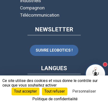
Industriels
Compagnon
Télécommunication
NEWSLETTER
SUIVRE LEOBOTICS !
N
LANGUES
Ce site utilise des cookies et vous donne le contrôle sur
Français
ceux que vous souhaitez activer
Tout accepter
Tout refuser
Personnaliser
CONTACTS
Politique de confidentialité