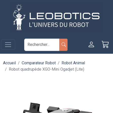
Aller au contenu principal
Panneau de gestion des cookies
Accueil
Comparateur Robot
Robot Animal
Robot quadrupède XGO-Mini Ogadjet (Lite)