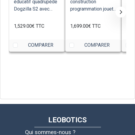
éducatif quadrupède
construction
émo
Dogzilla S2 avec
programmation jouet
nou
Raspberry P...
éducatif humanoïde
IA 
Biolo...
1,529.00€
TTC
1,699.00€
TTC
515
COMPARER
COMPARER
LEOBOTICS
Qui sommes-nous ?