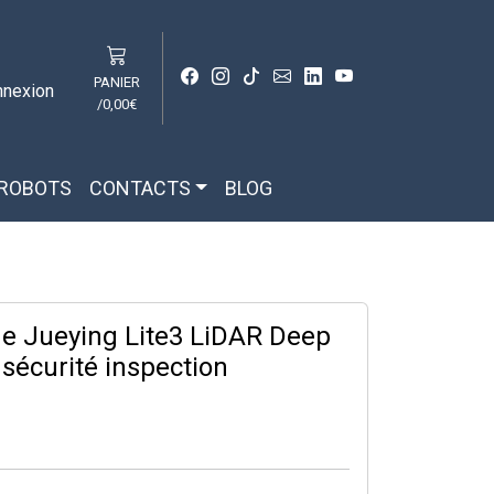
PANIER
nnexion
/
0,00€
 ROBOTS
CONTACTS
BLOG
e Jueying Lite3 LiDAR Deep
 sécurité inspection