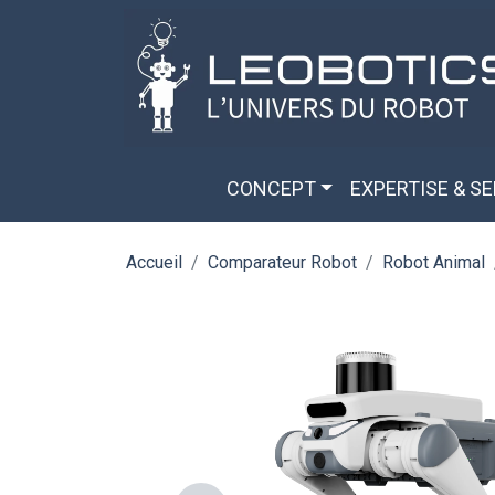
Aller au contenu principal
Panneau de gestion des cookies
CONCEPT
EXPERTISE & S
Accueil
Comparateur Robot
Robot Animal