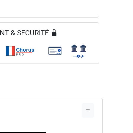
NT & SECURITÉ
Chorus
€
PRO
€