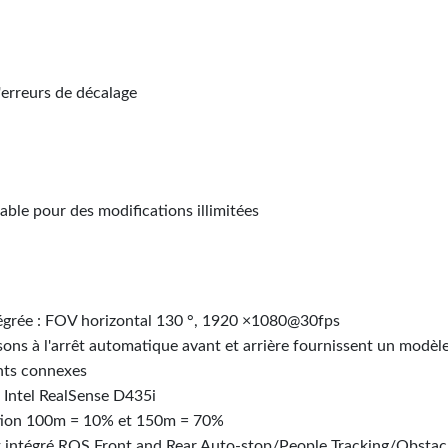
'erreurs de décalage
le pour des modifications illimitées
égrée : FOV horizontal 130 °, 1920 ×1080@30fps
ons à l'arrêt automatique avant et arrière fournissent un modèle 
ents connexes
 Intel RealSense D435i
ection 100m = 10% et 150m = 70%
t intégré ROS Front and Rear Auto-stop/People Tracking/Obst