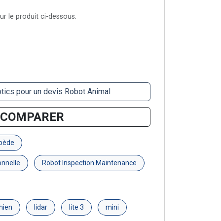
r le produit ci-dessous.
tics pour un devis Robot Animal
COMPARER
pède
onnelle
Robot Inspection Maintenance
hien
lidar
lite 3
mini