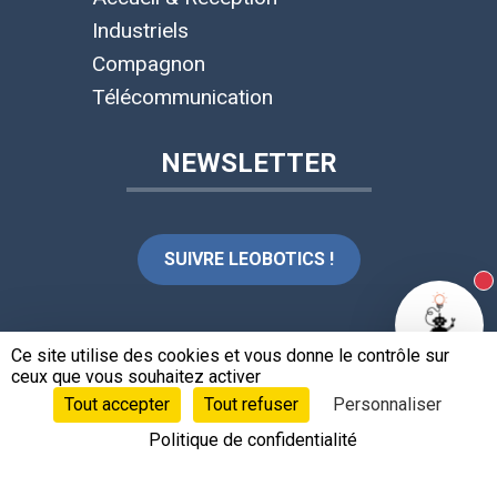
Industriels
Compagnon
Télécommunication
NEWSLETTER
SUIVRE LEOBOTICS !
N
LANGUES
Ce site utilise des cookies et vous donne le contrôle sur
ceux que vous souhaitez activer
Tout accepter
Tout refuser
Personnaliser
Français
Politique de confidentialité
CONTACTS