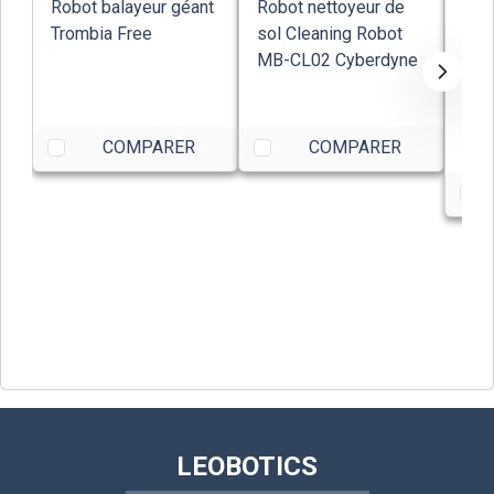
Robot balayeur géant
Robot nettoyeur de
Rob
Trombia Free
sol Cleaning Robot
net
MB-CL02 Cyberdyne
Was
Ran
Tec
37,
COMPARER
COMPARER
LEOBOTICS