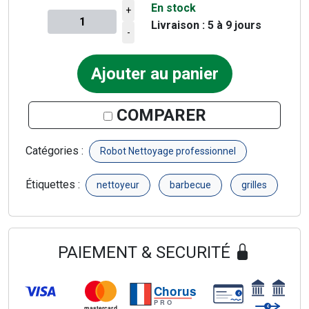
En stock
+
Livraison : 5 à 9 jours
Quantité à ajouter au panier
-
Ajouter au panier
COMPARER
Catégories :
Robot Nettoyage professionnel
Étiquettes :
nettoyeur
barbecue
grilles
PAIEMENT & SECURITÉ
Chorus
€
PRO
€
mastercard