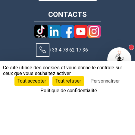
CONTACTS
+33 4 78 62 17 36
N
Ce site utilise des cookies et vous donne le contrôle sur
contact@leobotics.com
ceux que vous souhaitez activer
Tout accepter
Tout refuser
Personnaliser
Politique de confidentialité