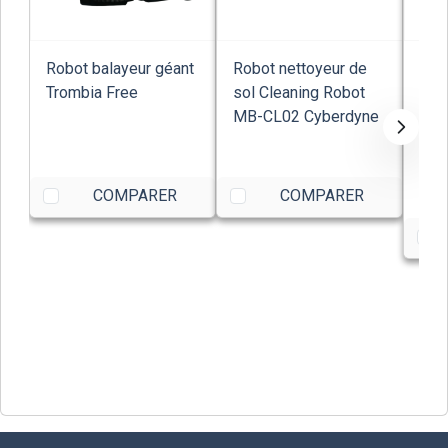
Robot balayeur géant
Robot nettoyeur de
Rob
Trombia Free
sol Cleaning Robot
net
MB-CL02 Cyberdyne
Was
Ran
Tec
37,
COMPARER
COMPARER