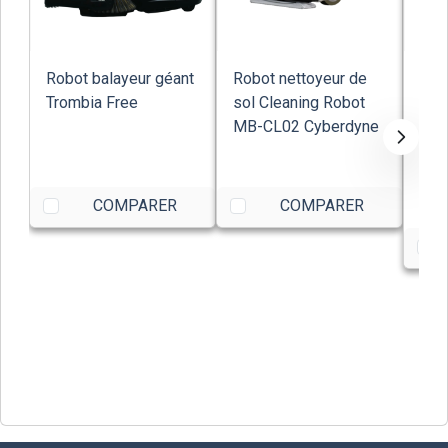
Robot balayeur géant
Robot nettoyeur de
Rob
Trombia Free
sol Cleaning Robot
net
MB-CL02 Cyberdyne
Was
Ran
Tec
37,
COMPARER
COMPARER