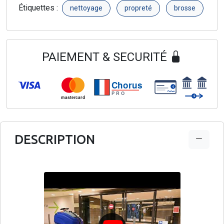
Étiquettes :
nettoyage
propreté
brosse
PAIEMENT & SECURITÉ
Chorus
€
PRO
€
mastercard
DESCRIPTION