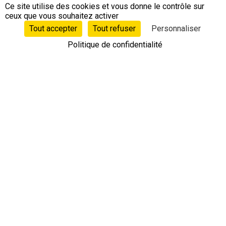
Ce site utilise des cookies et vous donne le contrôle sur
ceux que vous souhaitez activer
CONTACTS
Tout accepter
Tout refuser
Personnaliser
Politique de confidentialité
+33 4 78 62 17 36
contact@leobotics.com