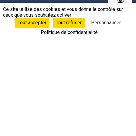
LANGUES
Ce site utilise des cookies et vous donne le contrôle sur
ceux que vous souhaitez activer
Tout accepter
Tout refuser
Personnaliser
Français
Politique de confidentialité
CONTACTS
+33 4 78 62 17 36
contact@leobotics.com