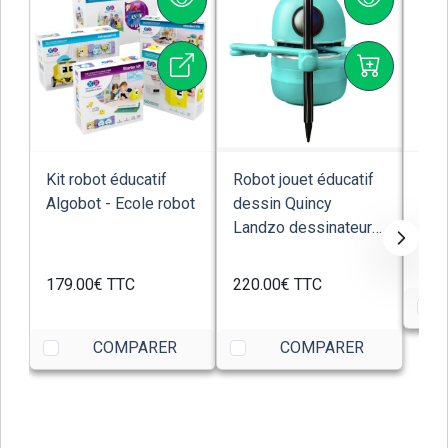
Kit robot éducatif
Robot jouet éducatif
Rob
Algobot - Ecole robot
dessin Quincy
axes
Landzo dessinateur
Cut
avec reconnai...
Rob
179.00€
TTC
220.00€
TTC
COMPARER
COMPARER