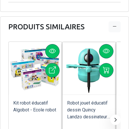
PRODUITS SIMILAIRES
Kit robot éducatif
Robot jouet éducatif
Rob
Algobot - Ecole robot
dessin Quincy
axes
Landzo dessinateur
Cut
avec reconnai...
Rob