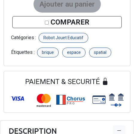
COMPARER
Catégories :
Robot Jouet Educatif
Étiquettes :
brique
espace
spatial
PAIEMENT & SECURITÉ
Chorus
€
PRO
€
mastercard
DESCRIPTION