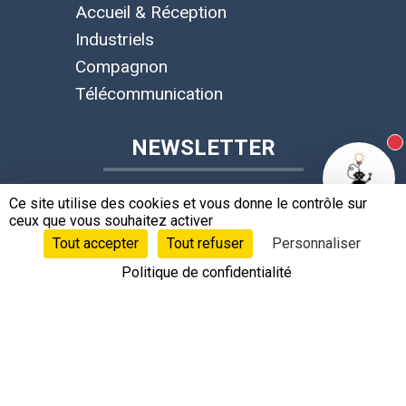
Accueil & Réception
Industriels
Compagnon
Télécommunication
NEWSLETTER
N
Ce site utilise des cookies et vous donne le contrôle sur
ceux que vous souhaitez activer
SUIVRE LEOBOTICS !
Tout accepter
Tout refuser
Personnaliser
Politique de confidentialité
LANGUES
Français