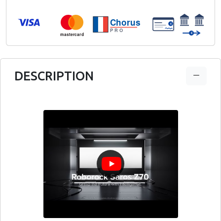
Chorus
€
PRO
€
mastercard
DESCRIPTION