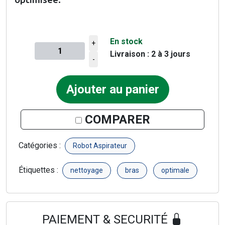
En stock
+
Livraison : 2 à 3 jours
Quantité à ajouter au panier
-
Ajouter au panier
COMPARER
Catégories :
Robot Aspirateur
Étiquettes :
nettoyage
bras
optimale
PAIEMENT & SECURITÉ