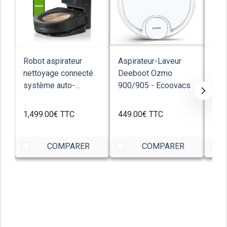
Robot aspirateur
Aspirateur-Laveur
Rob
nettoyage connecté
Deeboot Ozmo
lav
système auto-
900/905 - Ecoovacs
709
vidange iRobot s9+...
Artif
1,499.00€
TTC
449.00€
TTC
588
COMPARER
COMPARER