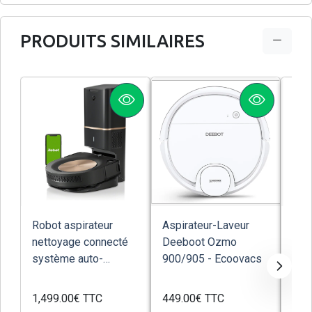
PRODUITS SIMILAIRES
Robot aspirateur
Aspirateur-Laveur
Rob
nettoyage connecté
Deeboot Ozmo
lav
système auto-
900/905 - Ecoovacs
709
vidange iRobot s9+...
Artif
1,499.00€
TTC
449.00€
TTC
588