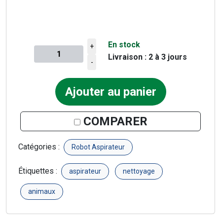
En stock
+
Livraison : 2 à 3 jours
Quantité à ajouter au panier
-
Ajouter au panier
COMPARER
Catégories :
Robot Aspirateur
Étiquettes :
aspirateur
nettoyage
animaux