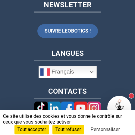
NEWSLETTER
SUIVRE LEOBOTICS !
LANGUES
Français
CONTACTS
N
Ce site utilise des cookies et vous donne le contrôle sur
ceux que vous souhaitez activer
+33 4 78 62 17 36
Tout accepter
Tout refuser
Personnaliser