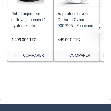
Robot aspirateur
Aspirateur-Laveur
Rob
nettoyage connecté
Deeboot Ozmo
lav
système auto-
900/905 - Ecoovacs
709
vidange iRobot s9+...
Artif
1,499.00€
TTC
449.00€
TTC
588
COMPARER
COMPARER