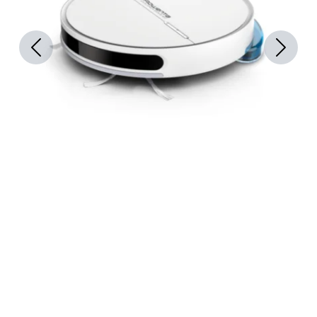
Previous
Next