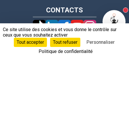
CONTACTS
N
Ce site utilise des cookies et vous donne le contrôle sur
ceux que vous souhaitez activer
Tout accepter
Tout refuser
Personnaliser
+33 4 78 62 17 36
Politique de confidentialité
contact@leobotics.com