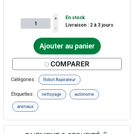
En stock
+
Livraison : 2 à 3 jours
Quantité à ajouter au panier
-
Ajouter au panier
COMPARER
Catégories :
Robot Aspirateur
Étiquettes :
nettoyage
autonome
animaux