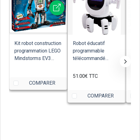
Kit robot construction
Robot éducatif
Rob
programmation LEGO
programmable
Fra
Mindstorms EV3
télécommandé
Mon
31313
calamar lumineux
code
Ycoo Octo...
51.00€
TTC
39.
COMPARER
COMPARER