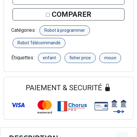
COMPARER
Catégories :
Robot à programmer
Robot Télécommandé
Étiquettes :
enfant
fisher price
mouvi
PAIEMENT & SECURITÉ
Chorus
€
PRO
€
mastercard