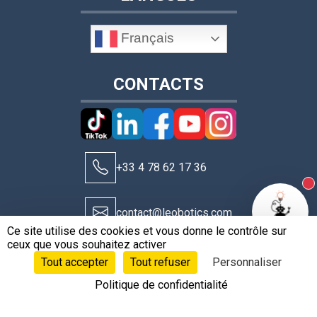
Français
CONTACTS
+33 4 78 62 17 36
N
contact@leobotics.com
Ce site utilise des cookies et vous donne le contrôle sur
ceux que vous souhaitez activer
Tout accepter
Tout refuser
Personnaliser
Politique de confidentialité