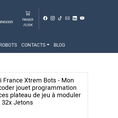
PANIER
nnexion
/
0,00€
 ROBOTS
CONTACTS
BLOG
i France Xtrem Bots - Mon
 coder jouet programmation
èces plateau de jeu à moduler
 32x Jetons