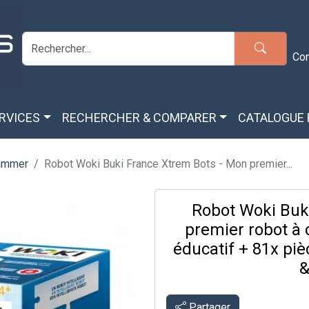
Co
ERVICES
RECHERCHER & COMPARER
CATALOGUE
rammer
Robot Woki Buki France Xtrem Bots - Mon premier...
Robot Woki Buk
premier robot à
éducatif + 81x pi
&
Partager