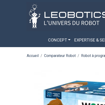
Aller au contenu principal
Panneau de gestion des cookies
CONCEPT
EXPERTISE & S
Accueil
Comparateur Robot
Robot à prog