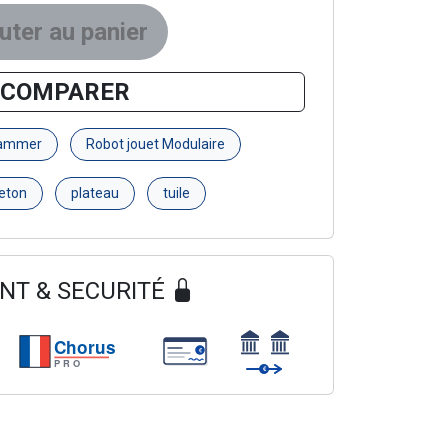
COMPARER
rammer
Robot jouet Modulaire
jeton
plateau
tuile
NT & SECURITÉ
Chorus
€
PRO
€