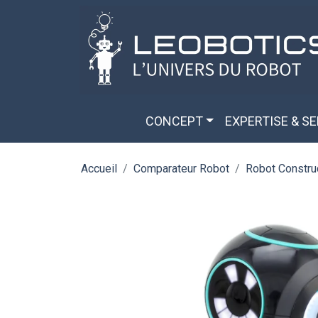
Aller au contenu principal
Panneau de gestion des cookies
CONCEPT
EXPERTISE & S
Accueil
Comparateur Robot
Robot Constru