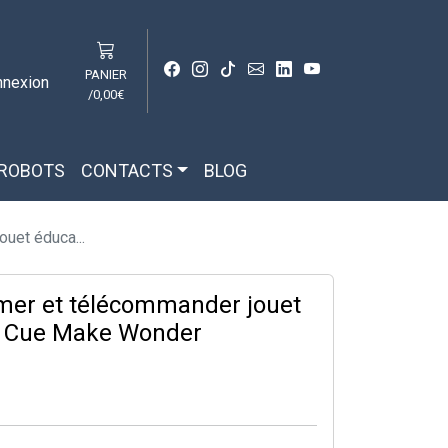
PANIER
nnexion
/
0,00€
 ROBOTS
CONTACTS
BLOG
uet éduca...
mer et télécommander jouet
f Cue Make Wonder