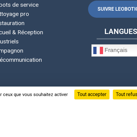
bots de service
SUIVRE LEOBOTIC
ttoyage pro
stauration
LANGUE
cueil & Réception
ustriels
Français
mpagnon
lécommunication
Tout accepter
Tout refu
ur ceux que vous souhaitez activer
©Copyright 2020 - 2026 © Leobotics ®
Siège social : 38 quai Perrache Lyon 2 France
s informations, fiches techniques, photos et vidéos appartiennen
 confidentialité
-
Mentions Légales
-
CGU
-
CGV
-
RGPD
-
Gérer