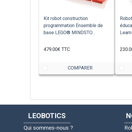
Kit robot construction
Robot
programmation Ensemble de
éduca
base LEGO® MINDSTO...
Learni
479.00€
TTC
230.0
COMPARER
LEOBOTICS
N
Qui sommes-nous ?
Ro