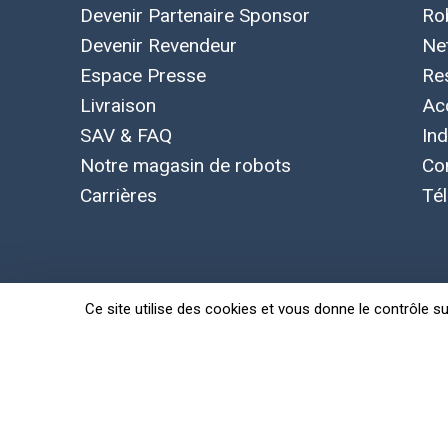
Devenir Partenaire Sponsor
Ro
Devenir Revendeur
Ne
Espace Presse
Re
Livraison
Ac
SAV & FAQ
Ind
Notre magasin de robots
Co
Carrières
Té
Ce site utilise des cookies et vous donne le contrôle s
Concepts, marque et logo Leobotics déposés. Toutes le
Politique de