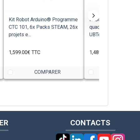
Kit Robot Arduino® Programme
Robot éducatif à constr
CTC 101, 6x Packs STEAM, 26x
quadrupède UGOT Robot
projets e...
UBTech
1,599.00€
TTC
1,489.00€
TTC
COMPARER
COMPARE
ER
CONTACTS