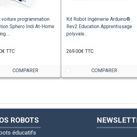
 voiture programmation
Kit Robot Ingénierie Arduino®
tion Sphero Indi At-Home
Rev2 Education Apprentissage
ng ...
polyvale...
0€
TTC
269.00€
TTC
COMPARER
COMPARER
OS ROBOTS
NEWSLETT
bots éducatifs