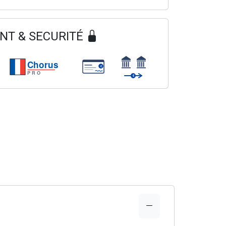
NT & SECURITÉ
Chorus
€
PRO
€