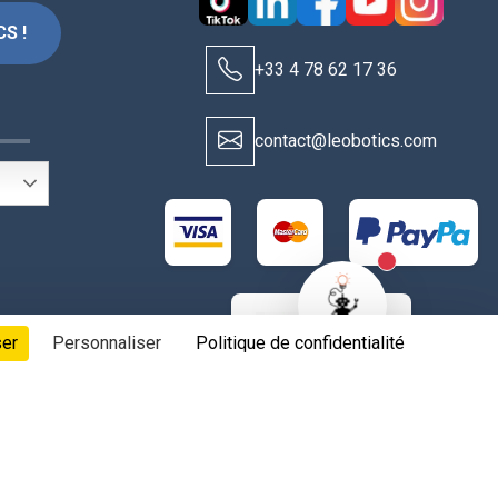
S !
+33 4 78 62 17 36
S
contact@leobotics.com
New alerts
ser
Personnaliser
Politique de confidentialité
t aux fabricants & fournisseurs, tous droits réservés.
 les cookies