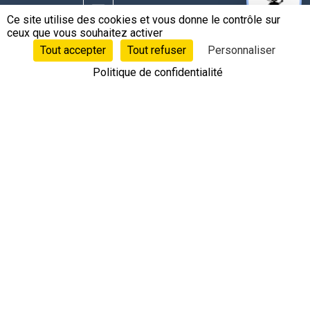
contact@leobotics.com
Ce site utilise des cookies et vous donne le contrôle sur
ceux que vous souhaitez activer
Tout accepter
Tout refuser
Personnaliser
Politique de confidentialité
©Copyright 2020 - 2026 © Leobotics ®
Siège social : 38 quai Perrache Lyon 2 France
Concepts, marque et logo Leobotics déposés. Toutes les
informations, fiches techniques, photos et vidéos
appartiennent aux fabricants & fournisseurs, tous droits
réservés.
Politique de confidentialité
-
Mentions Légales
-
CGU
-
CGV
-
RGPD
-
Gérer les cookies