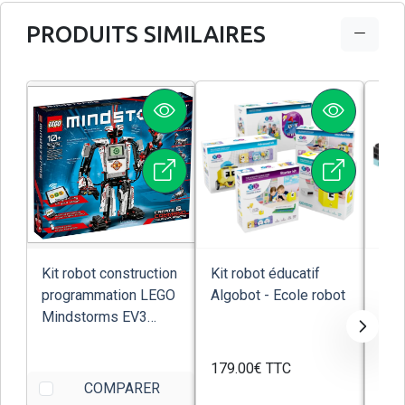
PRODUITS SIMILAIRES
Kit robot construction
Kit robot éducatif
Kit 
programmation LEGO
Algobot - Ecole robot
pro
Mindstorms EV3
Voit
31313
Ecol
179.00€
TTC
147
COMPARER