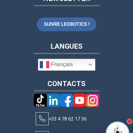
SUIVRE LEOBOTICS !
LANGUES
Français
CONTACTS
+33 4 78 62 17 36
N