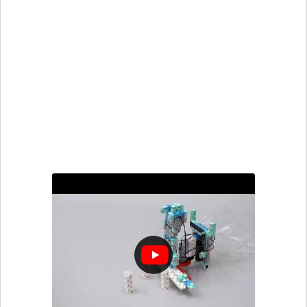
robotique en t’aidant du manuel de montage
disponible en téléchargement, puis transfère le
fichier de programmation pour le mettre en
mouvement.
Instructions de montage Robot à Bras
mécanique
Programmation par icônes :
WorkingArmRobot.ipd
Scratch (programmation par blocs) :
WorkingArmRobot.bpd