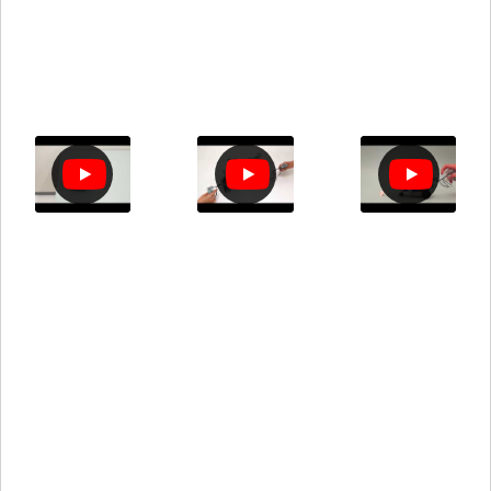
Programmation par icônes :
ArmRobotCar.ipd
Scratch (programmation par blocs) :
ArmRobotCar.bpd
Robot à Bras mécanique
Avec le robot à bras mécanique, reproduis les
robots sophistiqués des usines.
Ce robot utilise son bras pour déplacer les
blocs d’un point A à un point B avec un
mouvement de balancier pour faire glisser le
bloc à récupérer.
Imbrique les cubes et les pièces de ton kit