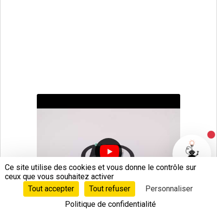
propre parcours à l’aide d’un marqueur noir.
Instructions de montage Robot
Traqueur de ligne
Programmation par icônes :
LineTracer.ipd
Scratch (programmation par blocs) :
LineTracer.bpd
N
Ce site utilise des cookies et vous donne le contrôle sur
ceux que vous souhaitez activer
Tout accepter
Tout refuser
Personnaliser
Politique de confidentialité