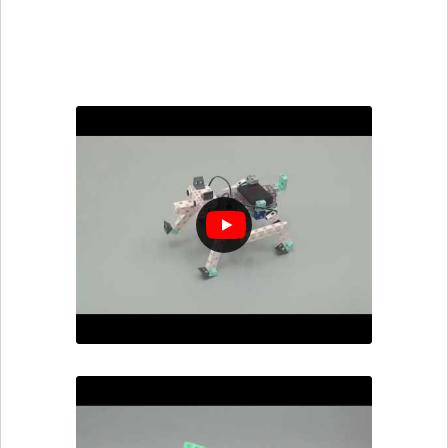
Programmation par icônes :
DoggyRobot.bpd
Scratch (programmation par blocs) :
DoggyRobot.ipd