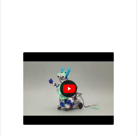
transférant l’un des fichiers de programmation,
tous deux téléchargeables ci-dessous, tu
pourras diriger ton robot à l’aide d’une
télécommande, bouger ses bras et sa tête, le
faire réagir à un son fort et lui faire jouer des
sons.
Instructions de montage Robot Télécommandé