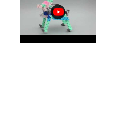
Robot Grue
Attrape les objets avec ce robot en forme de
grue !
Après avoir monté la voiture et y avoir associé
la pince, confectionne une télécommande
composée d’un accéléromètre pour diriger ton
robot rien qu’au mouvement de ta main et d’un
bouton pressoir qui te servira à ouvrir et fermer
la pince de ta grue pour attraper les objets.
Instructions de montage Robot Grue