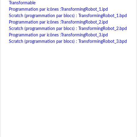
Transformable
Programmation par icônes :TransformingRobot_1.ipd
Scratch (programmation par blocs) : TransformingRobot_1.bpd
Programmation par icônes :TransformingRobot_2.ipd
Scratch (programmation par blocs) : TransformingRobot_2.bpd
Programmation par icônes :TransformingRobot_3.ipd
Scratch (programmation par blocs) : TransformingRobot_3.bpd
Robot Chien
Crée-toi un compagnon à quatre pattes avec le
robot chien ! Fais déambuler ce robot chien en
reproduisant la marche des créatures
quadrupèdes en réglant les servomoteurs. Puis
recrée le comportement canin en le faisant
réagir aux bruits grâce à son capteur sonore et
à tes mains grâce à son photoréflecteur
infrarouge.
Instructions de montage Robot Chien