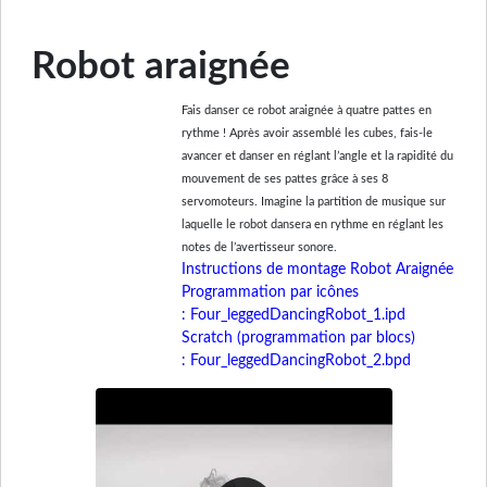
Robot araignée
Fais danser ce robot araignée à quatre pattes en
rythme ! Après avoir assemblé les cubes, fais-le
avancer et danser en réglant l’angle et la rapidité du
mouvement de ses pattes grâce à ses 8
servomoteurs. Imagine la partition de musique sur
laquelle le robot dansera en rythme en réglant les
notes de l’avertisseur sonore.
Instructions de montage Robot Araignée
Programmation par icônes
: Four_leggedDancingRobot_1.ipd
Scratch (programmation par blocs)
: Four_leggedDancingRobot_2.bpd