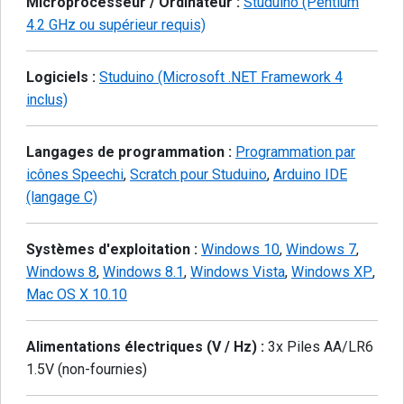
Microprocesseur / Ordinateur :
Studuino (Pentium
4.2 GHz ou supérieur requis)
Logiciels :
Studuino (Microsoft .NET Framework 4
inclus)
Langages de programmation :
Programmation par
icônes Speechi
,
Scratch pour Studuino
,
Arduino IDE
(langage C)
Systèmes d'exploitation :
Windows 10
,
Windows 7
,
Windows 8
,
Windows 8.1
,
Windows Vista
,
Windows XP
,
Mac OS X 10.10
Alimentations électriques (V / Hz) :
3x Piles AA/LR6
1.5V (non-fournies)