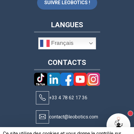
SUIVRE LEOBOTICS !
LANGUES
Français
CONTACTS
+33 4 78 62 17 36
N
contact@leobotics.com
Ce site utilise des cookies et vous donne le contrôle sur