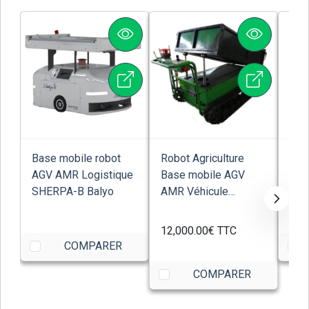
Base mobile robot
Robot Agriculture
Rob
AGV AMR Logistique
Base mobile AGV
Rob
SHERPA-B Balyo
AMR Véhicule
rest
transport pré-versio...
kg a
12,000.00€
TTC
COMPARER
COMPARER