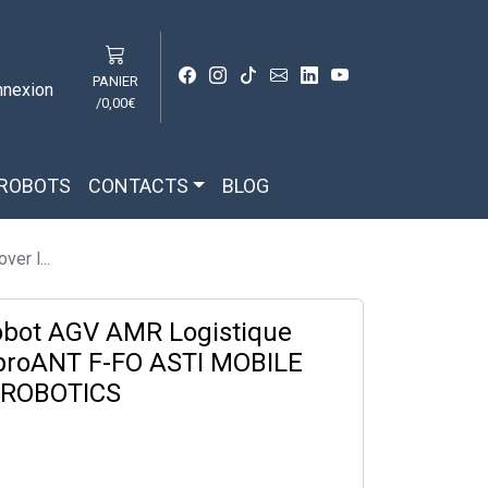
PANIER
nnexion
/
0,00€
 ROBOTS
CONTACTS
BLOG
er l...
obot AGV AMR Logistique
 proANT F-FO ASTI MOBILE
ROBOTICS