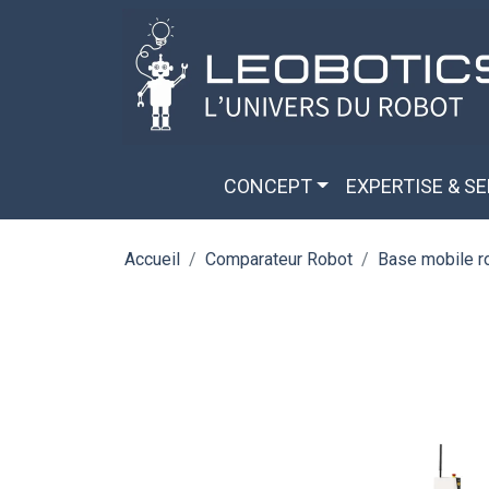
Aller au contenu principal
Panneau de gestion des cookies
CONCEPT
EXPERTISE & S
Accueil
Comparateur Robot
Base mobile 