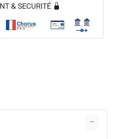
NT & SECURITÉ
Chorus
€
PRO
€