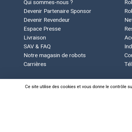
Qui sommes-nous ?
Ro
Devenir Partenaire Sponsor
Ro
Devenir Revendeur
Ne
Espace Presse
Re
Livraison
Ac
SAV & FAQ
Ind
Notre magasin de robots
Co
Carrières
Té
Ce site utilise des cookies et vous donne le contrôle s
Concepts, marque et logo Leobotics déposés. Toutes le