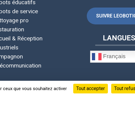
bots éducatifs
bots de service
SUIVRE LEOBOTIC
ttoyage pro
stauration
LANGUE
cueil & Réception
ustriels
Français
mpagnon
lécommunication
Tout accepter
Tout refu
ur ceux que vous souhaitez activer
©Copyright 2020 - 2026 © Leobotics ®
Siège social : 38 quai Perrache Lyon 2 France
s informations, fiches techniques, photos et vidéos appartiennen