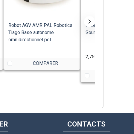
Robot AGV AMR PAL Robotics
Robot Mobile Platefo
Tiago Base autonome
Source TurtleBot4 Clea
omnidirectionnel pol...
2,759.00€
TTC
COMPARER
COMPARE
ER
CONTACTS