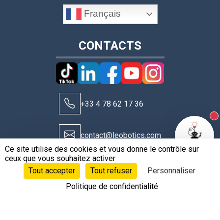
Français
CONTACTS
+33 4 78 62 17 36
N
contact@leobotics.com
Ce site utilise des cookies et vous donne le contrôle sur
ceux que vous souhaitez activer
Tout accepter
Tout refuser
Personnaliser
Politique de confidentialité