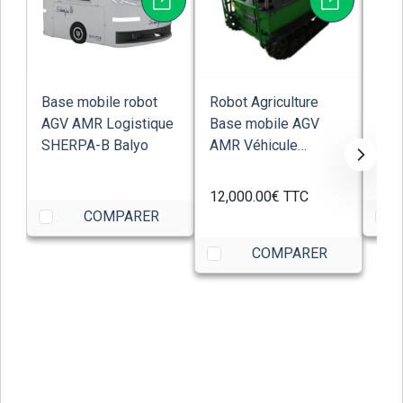
Base mobile robot
Robot Agriculture
Rob
AGV AMR Logistique
Base mobile AGV
Rob
SHERPA-B Balyo
AMR Véhicule
rest
transport pré-versio...
kg a
12,000.00€
TTC
COMPARER
COMPARER