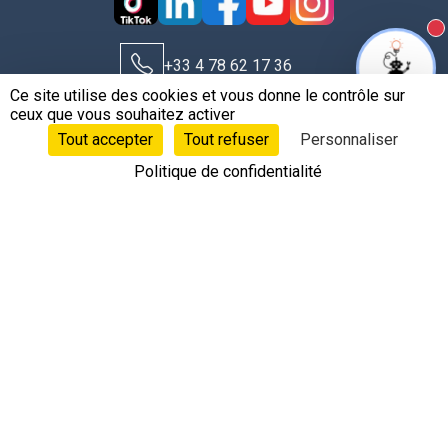
N
+33 4 78 62 17 36
Ce site utilise des cookies et vous donne le contrôle sur
ceux que vous souhaitez activer
contact@leobotics.com
Tout accepter
Tout refuser
Personnaliser
Politique de confidentialité
©Copyright 2020 - 2026 © Leobotics ®
Siège social : 38 quai Perrache Lyon 2 France
Concepts, marque et logo Leobotics déposés. Toutes les