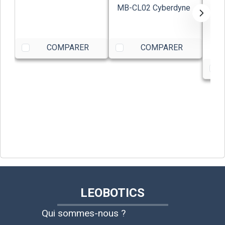
MB-CL02 Cyberdyne
Was
Ran
Tec
37,
COMPARER
COMPARER
LEOBOTICS
Qui sommes-nous ?