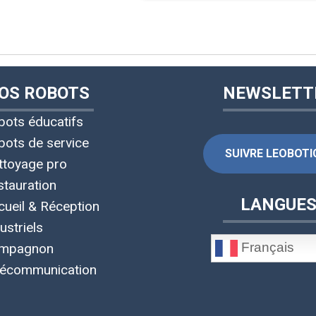
OS ROBOTS
NEWSLETT
bots éducatifs
bots de service
SUIVRE LEOBOTIC
ttoyage pro
stauration
LANGUE
cueil & Réception
ustriels
Français
mpagnon
lécommunication