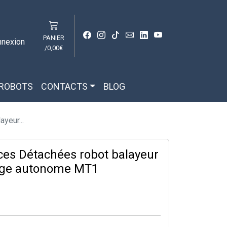
PANIER
nnexion
/
0,00€
 ROBOTS
CONTACTS
BLOG
yeur...
ces Détachées robot balayeur
age autonome MT1