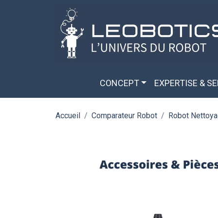
Aller au contenu principal
Panneau de gestion des cookies
CONCEPT
EXPERTISE & S
Accueil
Comparateur Robot
Robot Nettoya