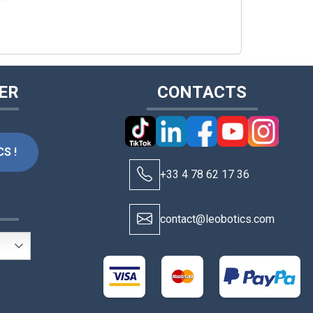
ER
CONTACTS
S !
+33 4 78 62 17 36
S
contact@leobotics.com