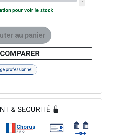
ier
-
tion pour voir le stock
uter au panier
COMPARER
ge professionnel
NT & SECURITÉ
Chorus
€
PRO
€