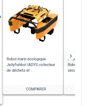
Robot marin écologique
Robot de désinfection
Jellyfishbot IADYS collecteur
Robotics nettoyage sa
de déchets et ...
sécurité
COMPARER
COMPARE