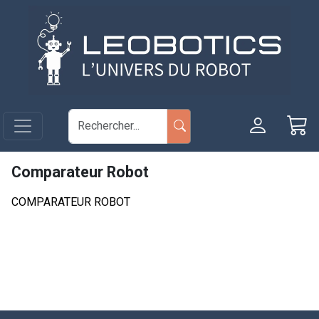
Aller au contenu principal
Panneau de gestion des cookies
Comparateur Robot
COMPARATEUR ROBOT