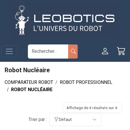
Aller au contenu principal
Panneau de gestion des cookies
Robot Nucléaire
COMPARATEUR ROBOT
ROBOT PROFESSIONNEL
ROBOT NUCLÉAIRE
Affichage de 4 résultats sur 4.
Trier par :
Défaut