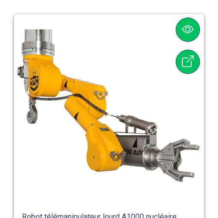
Robot télémanipulateur lourd A1000 nucléaire