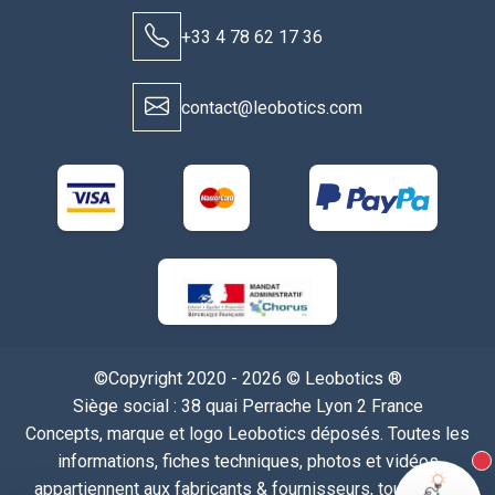
+33 4 78 62 17 36
contact@leobotics.com
©Copyright 2020 - 2026 © Leobotics ®
Siège social : 38 quai Perrache Lyon 2 France
Concepts, marque et logo Leobotics déposés. Toutes les
informations, fiches techniques, photos et vidéos
N
appartiennent aux fabricants & fournisseurs, tous droits