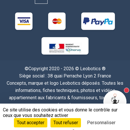
©Copyright 2020 - 2026 © Leobotics ®
Siège social : 38 quai Perrache Lyon 2 France
Concepts, marque et logo Leobotics déposés. Toutes les
informations, fiches techniques, photos et vidéos
N
appartiennent aux fabricants & fournisseurs, tous droits
réservés.
Ce site utilise des cookies et vous donne le contrôle sur
Politique de confidentialité
-
Mentions Légales
-
CGU
-
ceux que vous souhaitez activer
CGV
-
RGPD
-
Gérer les cookies
Tout accepter
Tout refuser
Personnaliser