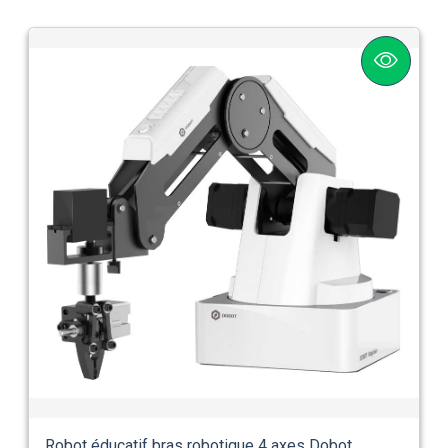
Robot éducatif bras robotique 4 axes Dobot