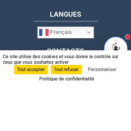
LANGUES
Français
N
CONTACTS
Ce site utilise des cookies et vous donne le contrôle sur
ceux que vous souhaitez activer
Tout accepter
Tout refuser
Personnaliser
Politique de confidentialité
+33 4 78 62 17 36
contact@leobotics.com