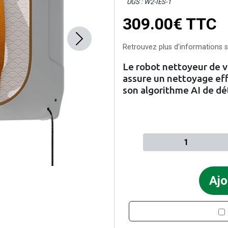
UGS : W2-IES-1
309.00€
TTC
Next
Retrouvez plus d'informations su
Le robot nettoyeur de v
assure un nettoyage eff
son algorithme AI de dé
Quantité à ajouter au pan
Ajo