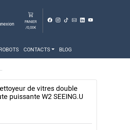
PANIER
nnexion
/
0,00€
 ROBOTS
CONTACTS
BLOG
..
ettoyeur de vitres double
aute puissante W2 SEEING.U