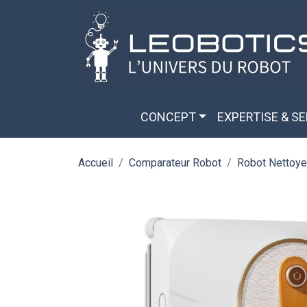
Aller au contenu principal
Panneau de gestion des cookies
CONCEPT
EXPERTISE & S
Accueil
Comparateur Robot
Robot Nettoye