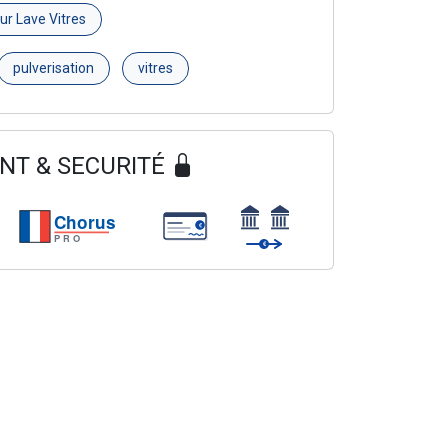
ur Lave Vitres
pulverisation
vitres
NT & SECURITÉ
Chorus
€
PRO
€