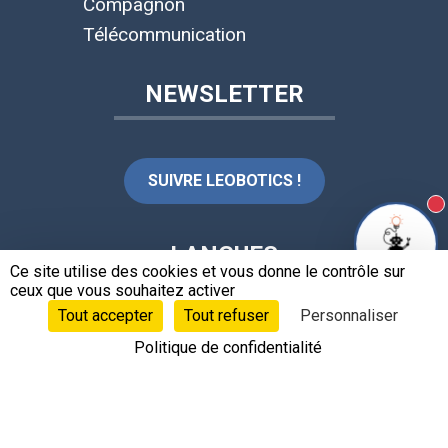
Compagnon
Télécommunication
NEWSLETTER
SUIVRE LEOBOTICS !
N
LANGUES
Ce site utilise des cookies et vous donne le contrôle sur
ceux que vous souhaitez activer
Français
Tout accepter
Tout refuser
Personnaliser
Politique de confidentialité
CONTACTS