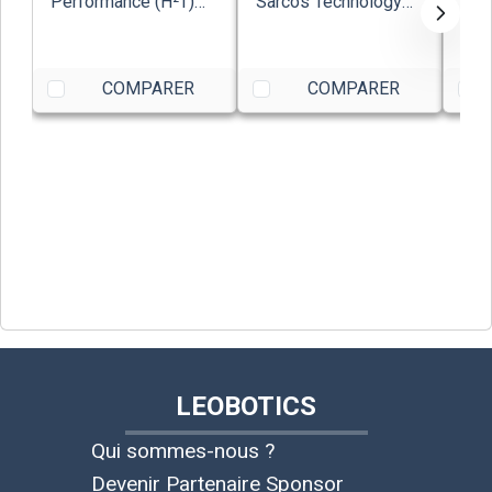
Performance (H²T)
Sarcos Technology
de l
Armar
Robotics Cor...
COMPARER
COMPARER
LEOBOTICS
Qui sommes-nous ?
Devenir Partenaire Sponsor