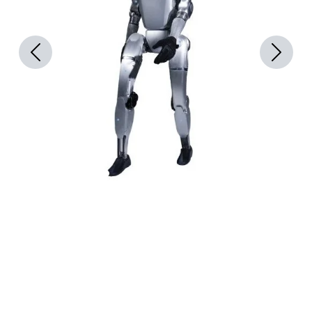
Previous
Next