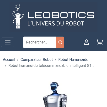
Aller au contenu principal
Panneau de gestion des cookies
Accueil
Comparateur Robot
Robot Humanoïde
Robot humanoïde télécommandable intelligent G1 ...