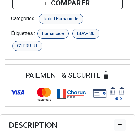
COMPARER
Catégories :
Robot Humanoïde
Étiquettes :
humanoide
LiDAR 3D
G1 EDU-U1
PAIEMENT & SECURITÉ
Chorus
€
PRO
€
mastercard
DESCRIPTION