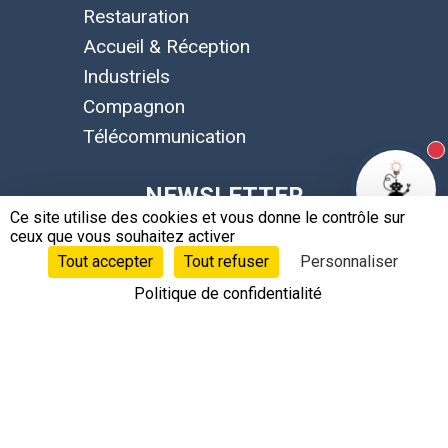
Restauration
Accueil & Réception
Industriels
Compagnon
Télécommunication
N
NEWSLETTER
Ce site utilise des cookies et vous donne le contrôle sur
ceux que vous souhaitez activer
Tout accepter
Tout refuser
Personnaliser
SUIVRE LEOBOTICS !
Politique de confidentialité
LANGUES
Français