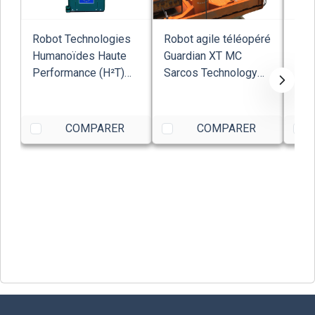
Robot Technologies
Robot agile téléopéré
Rob
Humanoïdes Haute
Guardian XT MC
hum
Performance (H²T)
Sarcos Technology
de l
Armar
Robotics Cor...
COMPARER
COMPARER