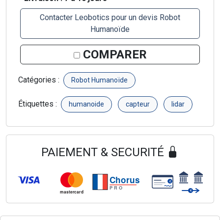
Contacter Leobotics pour un devis Robot
Humanoïde
COMPARER
Catégories :
Robot Humanoïde
Étiquettes :
humanoide
capteur
lidar
PAIEMENT & SECURITÉ
Chorus
€
PRO
€
mastercard