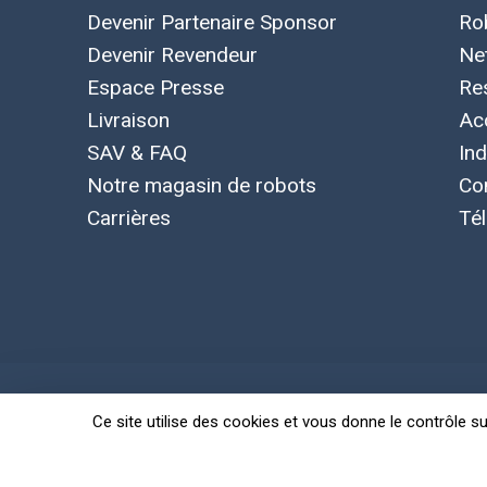
Devenir Partenaire Sponsor
Ro
Devenir Revendeur
Ne
Espace Presse
Re
Livraison
Ac
SAV & FAQ
Ind
Notre magasin de robots
Co
Carrières
Té
Ce site utilise des cookies et vous donne le contrôle s
Concepts, marque et logo Leobotics déposés. Toutes le
Politique de