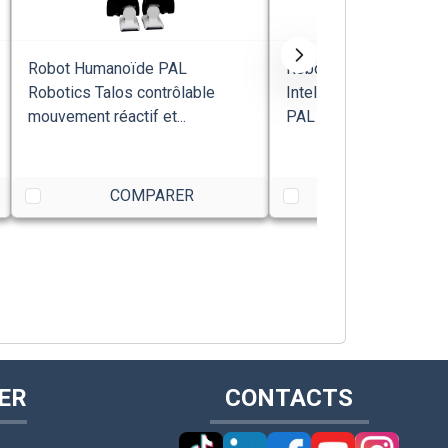
Robot Humanoïde PAL
Robot Humanoïde Aut
Robotics Talos contrôlable
Intelligence Artificiel
mouvement réactif et...
PAL Robotics
COMPARER
COMPARE
ER
CONTACTS