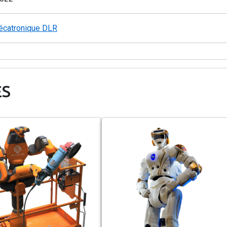
Mécatronique DLR
ES