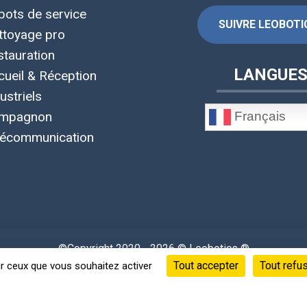
bots de service
SUIVRE LEOBOTIC
ttoyage pro
stauration
LANGUE
cueil & Réception
ustriels
Français
mpagnon
lécommunication
©Copyright 2020 - 2026 © Leobotics ®
Tout accepter
Tout refu
Siège social : 38 quai Perrache Lyon 2 France
ur ceux que vous souhaitez activer
s informations, fiches techniques, photos et vidéos appartiennen
 confidentialité
-
Mentions Légales
-
CGU
-
CGV
-
RGPD
-
Gérer