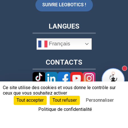
SUIVRE LEOBOTICS !
LANGUES
Français
CONTACTS
N
Ce site utilise des cookies et vous donne le contrôle sur
ceux que vous souhaitez activer
+33 4 78 62 17 36
Tout accepter
Tout refuser
Personnaliser
Politique de confidentialité
contact@leobotics.com