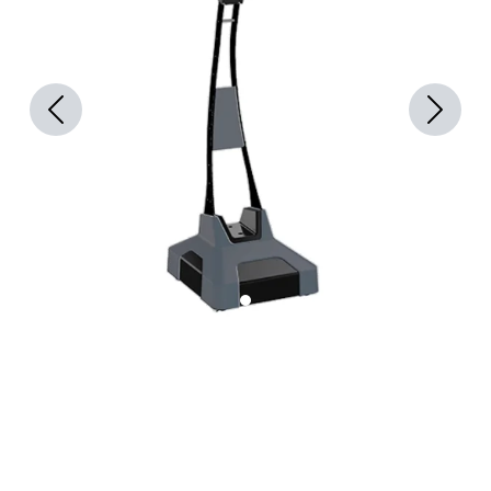
Previous
Next