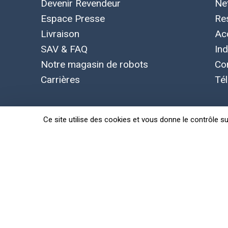
Devenir Revendeur
Ne
Espace Presse
Re
Livraison
Ac
SAV & FAQ
Ind
Notre magasin de robots
Co
Carrières
Té
Ce site utilise des cookies et vous donne le contrôle s
Concepts, marque et logo Leobotics déposés. Toutes le
Politique de