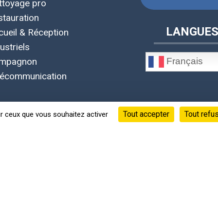
ttoyage pro
stauration
LANGUE
cueil & Réception
ustriels
Français
mpagnon
lécommunication
Tout accepter
Tout refu
ur ceux que vous souhaitez activer
©Copyright 2020 - 2026 © Leobotics ®
Siège social : 38 quai Perrache Lyon 2 France
s informations, fiches techniques, photos et vidéos appartiennen
 confidentialité
-
Mentions Légales
-
CGU
-
CGV
-
RGPD
-
Gérer
Powered By
Bamana Solutions