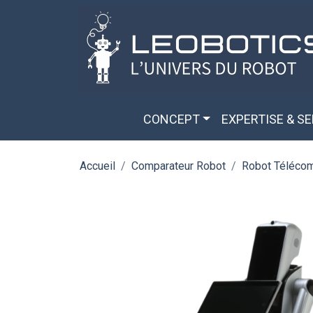
Aller au contenu principal
Panneau de gestion des cookies
CONCEPT
EXPERTISE & S
Accueil
Comparateur Robot
Robot Télécom