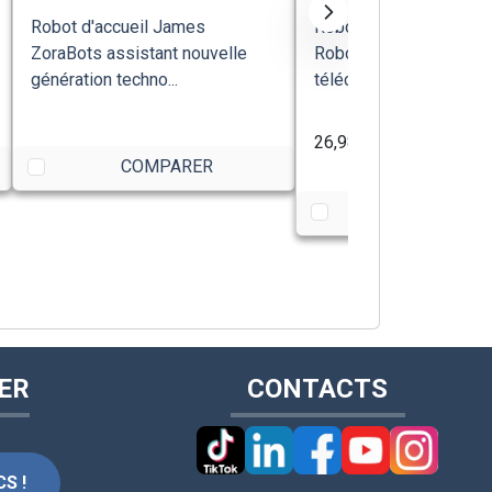
Robot d'accueil James
Robot accueil Pepper 
ZoraBots assistant nouvelle
Robotics, humanoïde a
génération techno...
télécom...
26,988.00€
TTC
COMPARER
COMPARE
ER
CONTACTS
S !