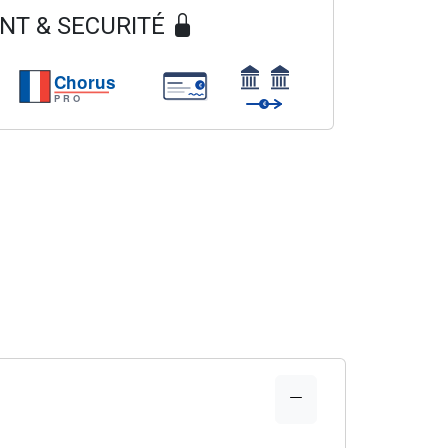
NT & SECURITÉ
Chorus
€
PRO
€