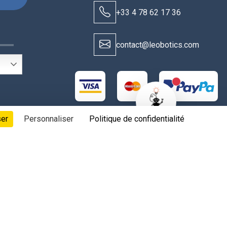
+33 4 78 62 17 36
S
contact@leobotics.com
New alerts
ser
Personnaliser
Politique de confidentialité
t aux fabricants & fournisseurs, tous droits réservés.
 les cookies