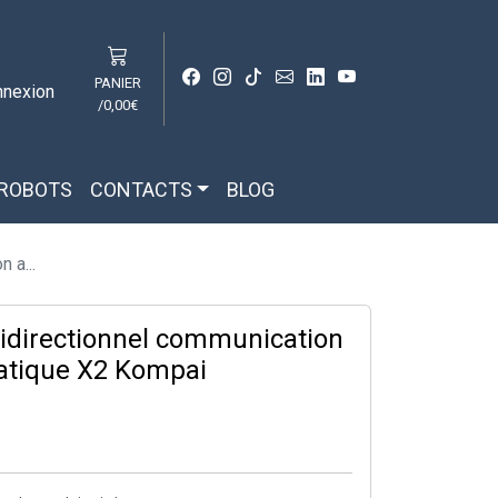
PANIER
nnexion
/
0,00€
 ROBOTS
CONTACTS
BLOG
 a...
bidirectionnel communication
tique X2 Kompai