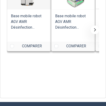
Base mobile robot
Base mobile robot
Bas
AGV AMR
AGV AMR
AG
Désinfection
Désinfection
Dés
Purificateur d'Air
Purificateur d'Air
Puri
ZENZOE AS...
HUSKY UV ...
Smar
COMPARER
COMPARER